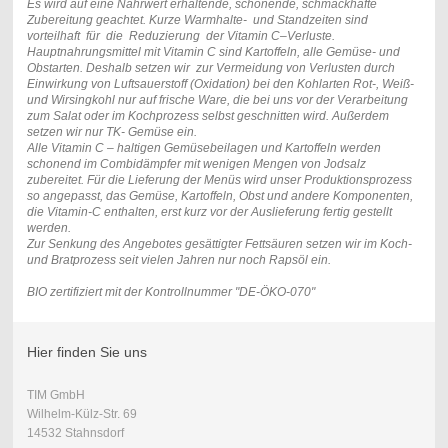
Es wird auf eine Nährwert erhaltende, schonende, schmackhafte
Zubereitung geachtet. Kurze Warmhalte- und Standzeiten sind
vorteilhaft für die Reduzierung der Vitamin C–Verluste.
Hauptnahrungsmittel mit Vitamin C sind Kartoffeln, alle Gemüse- und
Obstarten. Deshalb setzen wir zur Vermeidung von Verlusten durch
Einwirkung von Luftsauerstoff (Oxidation) bei den Kohlarten Rot-, Weiß-
und Wirsingkohl nur auf frische Ware, die bei uns vor der Verarbeitung
zum Salat oder im Kochprozess selbst geschnitten wird. Außerdem
setzen wir nur TK- Gemüse ein.
Alle Vitamin C – haltigen Gemüsebeilagen und Kartoffeln werden
schonend im Combidämpfer mit wenigen Mengen von Jodsalz
zubereitet. Für die Lieferung der Menüs wird unser Produktionsprozess
so angepasst, das Gemüse, Kartoffeln, Obst und andere Komponenten,
die Vitamin-C enthalten, erst kurz vor der Auslieferung fertig gestellt
werden.
Zur Senkung des Angebotes gesättigter Fettsäuren setzen wir im Koch-
und Bratprozess seit vielen Jahren nur noch Rapsöl ein.
BIO zertifiziert mit der Kontrollnummer "DE-ÖKO-070"
Hier finden Sie uns
TIM GmbH
Wilhelm-Külz-Str. 69
14532 Stahnsdorf